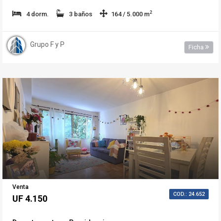
2
4 dorm.
3 baños
164 / 5.000 m
Grupo F y P
Ficha
Venta
COD.: 24.652
UF 4.150