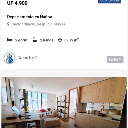
COD.: 24.650
UF 4.900
Departamento en Ñuñoa
Sector Nuncio, Vespucio, Ñuñoa
2
2 dorm.
2 baños
68,72 m
Grupo F y P
Ficha