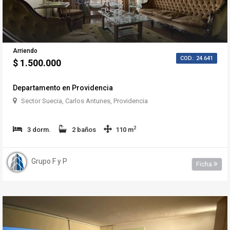
Arriendo
COD.: 24.641
$ 1.500.000
Departamento en Providencia
Sector Suecia, Carlos Antunes, Providencia
2
3 dorm.
2 baños
110 m
Grupo F y P
Ficha