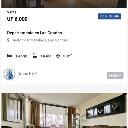
Venta
COD.: 24.646
UF 6.000
Departamento en Las Condes
Sector Metro Malaga, Las Condes
2
1 dorm.
1 baño
45 m
Grupo F y P
Ficha