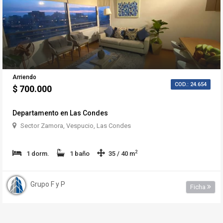
Arriendo
COD.: 24.654
$ 700.000
Departamento en Las Condes
Sector Zamora, Vespucio, Las Condes
2
1 dorm.
1 baño
35 / 40 m
Grupo F y P
Ficha