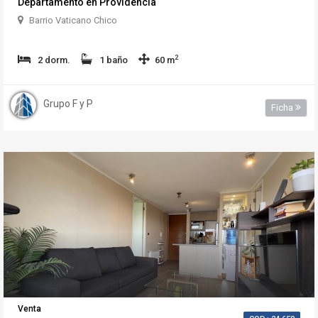
Departamento en Providencia
Barrio Vaticano Chico
2
2 dorm.
1 baño
60 m
Grupo F y P
Ficha
Venta