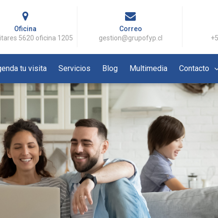
Oficina
Correo
itares 5620 oficina 1205
gestion@grupofyp.cl
+5
enda tu visita
Servicios
Blog
Multimedia
Contacto