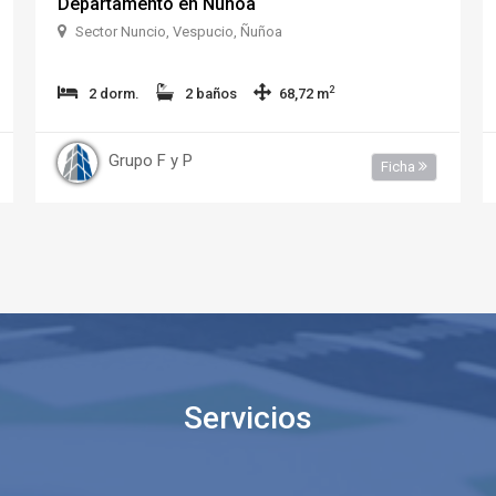
Departamento en Ñuñoa
Sector Nuncio, Vespucio, Ñuñoa
2
2 dorm.
2 baños
68,72 m
Grupo F y P
Ficha
Servicios