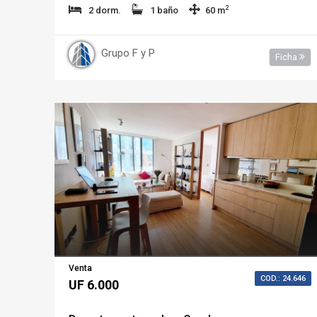
2
2 dorm.
1 baño
60 m
Grupo F y P
Ficha
Venta
COD.: 24.646
UF 6.000