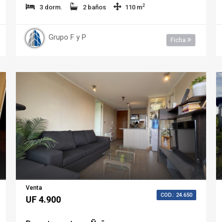
2
3 dorm.
2 baños
110 m
Grupo F y P
Ficha
Venta
COD.: 24.650
UF 4.900