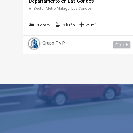
Departamento en Las Condes
Sector Metro Malaga, Las Condes
2
1 dorm.
1 baño
45 m
Grupo F y P
Ficha