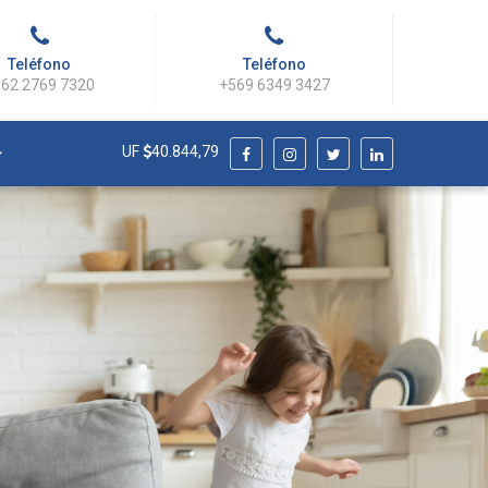
Teléfono
Teléfono
62 2769 7320
+569 6349 3427
UF
40.844,79