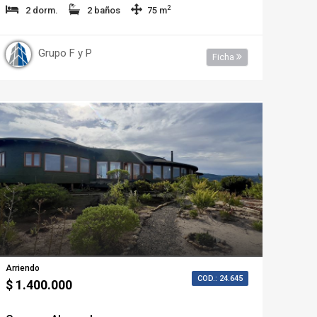
2
2 dorm.
2 baños
75 m
Grupo F y P
Ficha
Arriendo
COD.: 24.645
$ 1.400.000