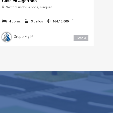
Casa en Algarrobo
Sector Fundo La boca, Tunquen
2
4 dorm.
3 baños
164 / 5.000 m
Grupo F y P
Ficha