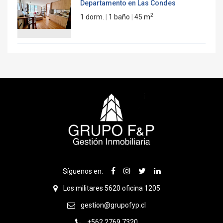
Departamento en Las Condes
2
1 dorm.
|
1 baño
|
45 m
Síguenos en:
Los militares 5620 oficina 1205
gestion@grupofyp.cl
+562 2769 7320