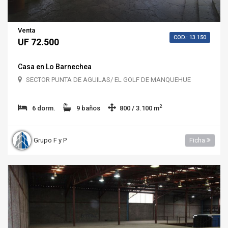
Venta
COD.: 13.150
UF 72.500
Casa en Lo Barnechea
SECTOR PUNTA DE AGUILAS/ EL GOLF DE MANQUEHUE
2
6 dorm.
9 baños
800 / 3.100 m
Grupo F y P
Ficha