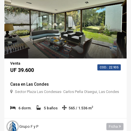
Venta
COD.: 22.935
UF 39.600
Casa en Las Condes
Sector Plaza Las Condesas- Carlos Peña Otaegui, Las Condes
2
6 dorm.
5 baños
565 / 1.536 m
Grupo F y P
Ficha