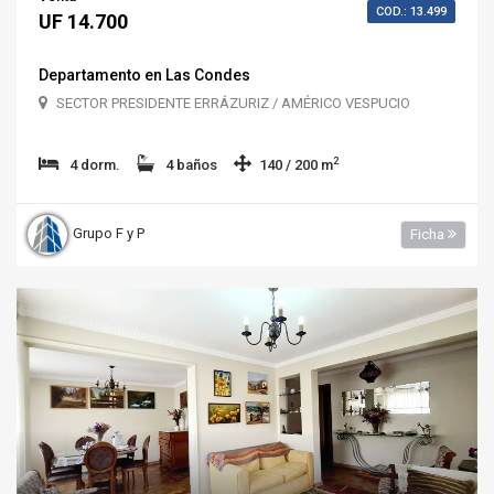
COD.: 13.499
UF 14.700
Departamento en Las Condes
SECTOR PRESIDENTE ERRÁZURIZ / AMÉRICO VESPUCIO
2
4 dorm.
4 baños
140 / 200 m
Grupo F y P
Ficha