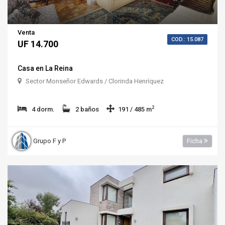
Venta
COD.: 15.087
UF 14.700
Casa en La Reina
Sector Monseñor Edwards / Clorinda Henríquez
2
4 dorm.
2 baños
191 / 485 m
Grupo F y P
Ficha