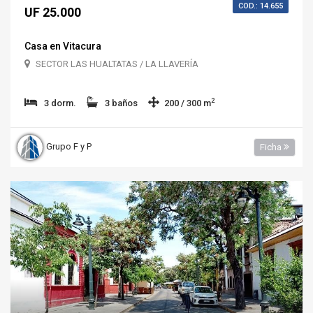
COD.: 14.655
UF 25.000
Casa en Vitacura
SECTOR LAS HUALTATAS / LA LLAVERÍA
2
3 dorm.
3 baños
200 / 300 m
Grupo F y P
Ficha