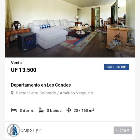
Venta
COD.: 20.083
UF 13.500
Departamento en Las Condes
Sector Cerro Colorado / Américo Vespucio
2
3 dorm.
3 baños
20 / 160 m
Grupo F y P
Ficha