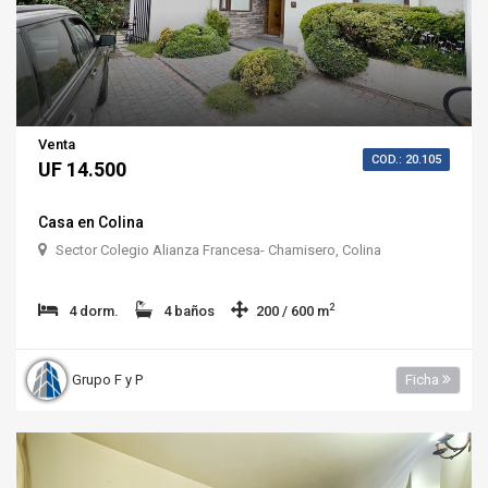
Venta
COD.: 20.105
UF 14.500
Casa en Colina
Sector Colegio Alianza Francesa- Chamisero, Colina
2
4 dorm.
4 baños
200 / 600 m
Grupo F y P
Ficha