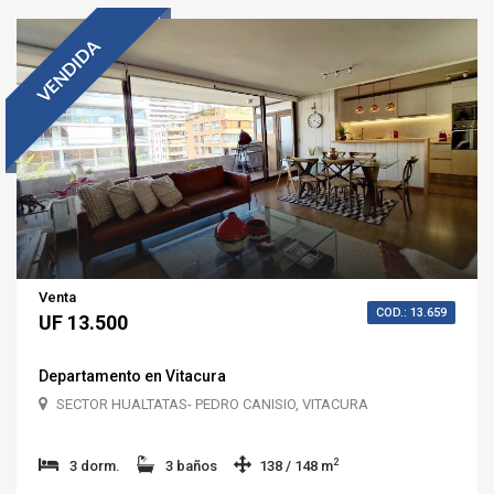
VENDIDA
Venta
COD.: 13.659
UF 13.500
Departamento en Vitacura
SECTOR HUALTATAS- PEDRO CANISIO, VITACURA
2
3 dorm.
3 baños
138 / 148 m