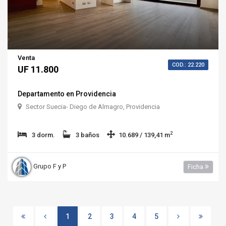
Venta
COD.: 22.220
UF 11.800
Departamento en Providencia
Sector Suecia- Diego de Almagro, Providencia
2
3 dorm.
3 baños
10.689 / 139,41 m
Grupo F y P
Ficha
1
2
3
4
5