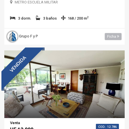
METRO ESCUELA MILITAR
2
3 dorm.
3 baños
168 / 200 m
Grupo F y P
Ficha
VENDIDA
Venta
COD.: 12.786