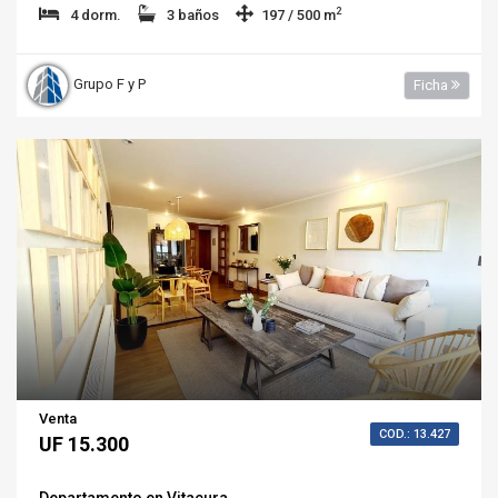
2
4 dorm.
3 baños
197 / 500 m
Grupo F y P
Ficha
Venta
COD.: 13.427
UF 15.300
Departamento en Vitacura