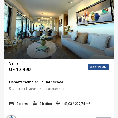
Venta
COD.: 23.013
UF 17.490
Departamento en Lo Barnechea
Sector El Gabino / Las Araucarias
2
3 dorm.
3 baños
143,03 / 227,74 m