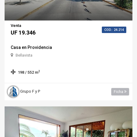
Venta
COD.: 24.214
UF 19.346
Casa en Providencia
Bellavista
2
198 / 552 m
Grupo F y P
Ficha