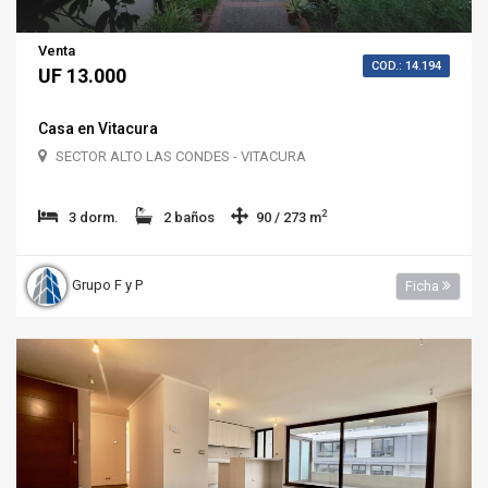
Venta
COD.: 14.194
UF 13.000
Casa en Vitacura
SECTOR ALTO LAS CONDES - VITACURA
2
3 dorm.
2 baños
90 / 273 m
Grupo F y P
Ficha