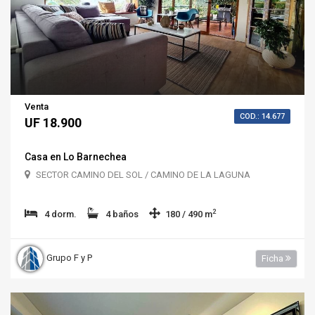
Venta
COD.: 14.677
UF 18.900
Casa en Lo Barnechea
SECTOR CAMINO DEL SOL / CAMINO DE LA LAGUNA
2
4 dorm.
4 baños
180 / 490 m
Grupo F y P
Ficha