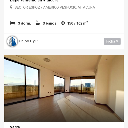
SECTOR ESPOZ / AMÉRICO VESPUCIO, VITACURA
2
3 dorm.
3 baños
150 / 162 m
Grupo F y P
Ficha
Venta