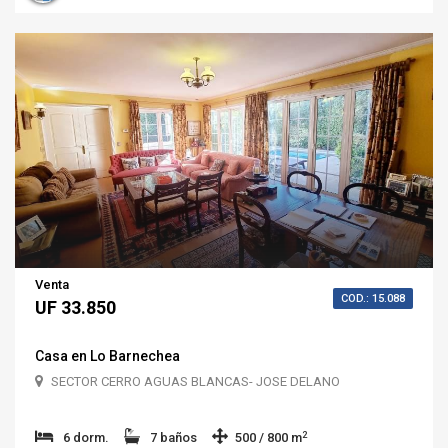
Venta
COD.: 15.088
UF 33.850
Casa en Lo Barnechea
SECTOR CERRO AGUAS BLANCAS- JOSE DELANO
2
6 dorm.
7 baños
500 / 800 m