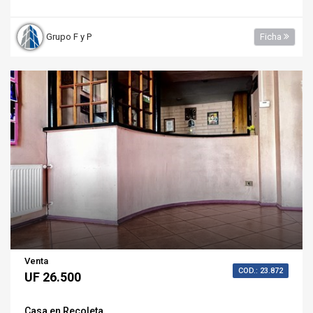
Grupo F y P
Ficha
Venta
COD.: 23.872
UF 26.500
Casa en Recoleta