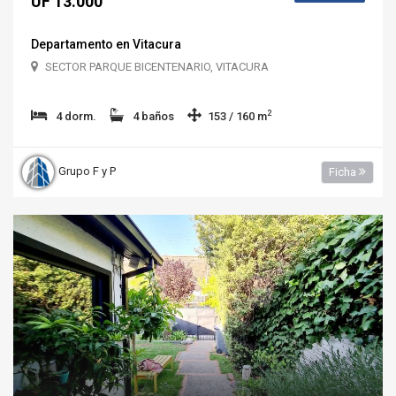
UF 13.000
Departamento en Vitacura
SECTOR PARQUE BICENTENARIO, VITACURA
2
4 dorm.
4 baños
153 / 160 m
Grupo F y P
Ficha